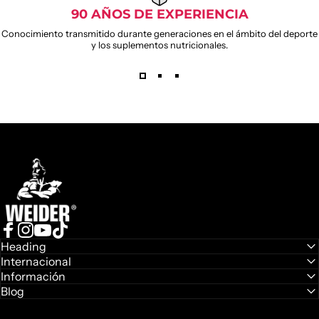
90 AÑOS DE EXPERIENCIA
Conocimiento transmitido durante generaciones en el ámbito del deporte
y los suplementos nutricionales.
Weider
Facebook
Instagram
YouTube
TikTok
Heading
Internacional
Información
Blog